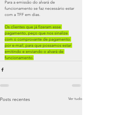
Para a emissão do alvará de 
funcionamento se faz necessário estar 
com a TFF em dias.
Os clientes que já fizeram esse 
pagamento, peço que nos sinalize 
com o comprovante de pagamento 
por e-mail, para que possamos estar 
emitindo e enviando o alvará de 
funcionamento.
Ver tudo
Posts recentes