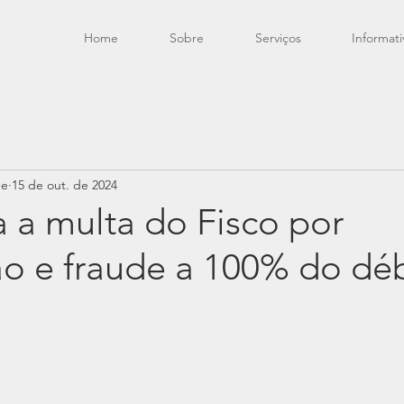
Home
Sobre
Serviços
Informati
de
15 de out. de 2024
a a multa do Fisco por
o e fraude a 100% do dé