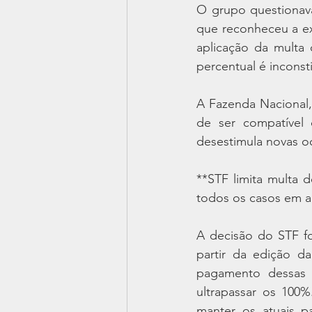
O grupo questionava
que reconheceu a exi
aplicação da multa
percentual é inconsti
A Fazenda Nacional,
de ser compatível 
desestimula novas oc
**STF limita multa 
todos os casos em a
A decisão do STF fo
partir da edição da
pagamento dessas m
ultrapassar os 100
manter os atuais p