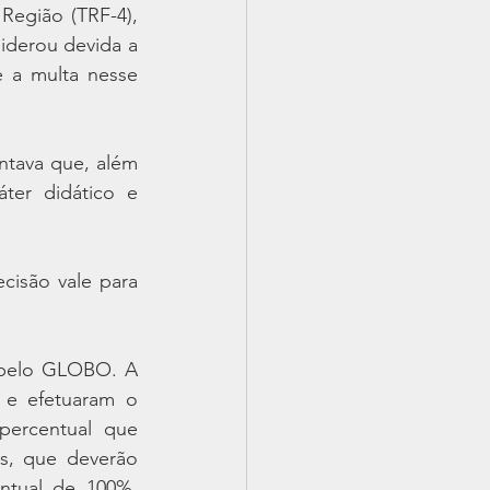
egião (TRF-4), 
iderou devida a 
 a multa nesse 
tava que, além 
er didático e 
isão vale para 
 pelo GLOBO. A 
 e efetuaram o 
ercentual que 
s, que deverão 
tual de 100%, 