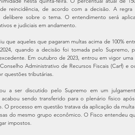
imidade nesta quinta-feira. O percentual atual de 15
de reincidência, de acordo com a decisão. A regra 
 delibere sobre o tema. O entendimento será aplica
tivos e judiciais em andamento.
iu que aqueles que pagaram multas acima de 100% ent
2024, quando a decisão foi tomada pelo Supremo, po
r excedente. Em outubro de 2023, entrou em vigor uma l
Conselho Administrativo de Recursos Fiscais (Carf) e o
 questões tributárias.
u a ser discutido pelo Supremo em um julgamento
as acabou sendo transferido para o plenário físico apó
o. O processo em questão tratava da aplicação da multa
sas do mesmo grupo econômico. O Fisco entendeu que 
gar impostos.