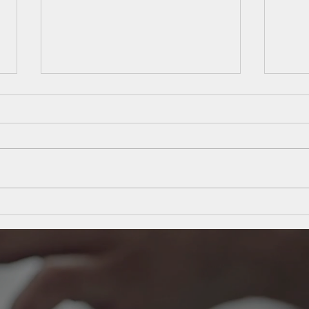
Instabilidade econômica?
Nova
Veja 5 dicas estratégicas para
esco
manter sua empresa saudável
na a
pape
cont