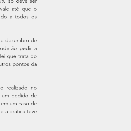
0% só deve ser 
vale até que o 
do a todos os 
re dezembro de 
derão pedir a 
ei que trata do 
utros pontos da 
 realizado no 
s um pedido de 
 em um caso de 
a prática teve 