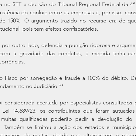
 no STF a decisão do Tribunal Regional Federal da 4ª R
stência do conluio entre as empresas e, por isso, cons
 de 150%. O argumento trazido no recurso era de que
tucional, pois tem efeitos confiscatórios.
 por outro lado, defendia a punição rigorosa e argumen
com a gravidade das condutas, a medida tinha carát
orrências.
do Fisco por sonegação e fraude a 100% do débito. Dec
ndamento no Judiciário.**
i considerada acertada por especialistas consultados
 Lei 14.689/23, os contribuintes que foram autuados
ultas qualificadas poderão pedir a devolução do p
%. Também se limitou a ação dos estados e município
atamares de multas, desde que ultrapassem o percen