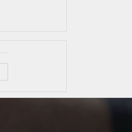
 obrigatoriedade da
lha do regime tributário
bertura do CNPJ reforça
l estratégico do
ador