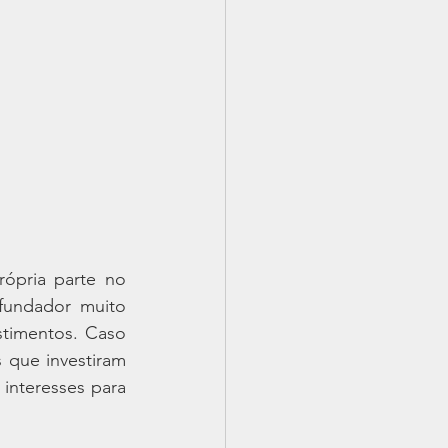
ópria parte no 
fundador muito 
timentos. Caso 
que investiram 
nteresses para 