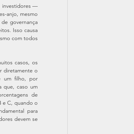
investidores — 
es-anjo, mesmo 
de governança 
itos. Isso causa 
esmo com todos 
itos casos, os 
 diretamente o 
um filho, por 
a que, caso um 
rcentagens de 
B e C, quando o 
damental para 
dores devem se 