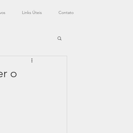
vos
Links Úteis
Contato
er o