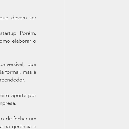
 que devem ser 
tartup. Porém, 
mo elaborar o 
nversível, que 
 formal, mas é 
preendedor. 
eiro aporte por 
mpresa.
o de fechar um 
a na gerência e 