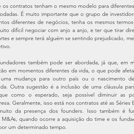
 os contratos tenham o mesmo modelo para diferentes 
rodadas. É muito importante que o grupo de investidor
os diferentes de negócios, tenha os mesmos termos 
to difícil negociar com anjo a anjo, e ter que tirar dire
artes e sempre terá alguém se sentindo prejudicado, m
tivo.
 fundadores também pode ser abordada, já que, em mu
o em momentos diferentes da vida, o que pode afetar
 uma mudança para outro país ou o nascimento de 
da. Outra sugestão é a inclusão de uma cláusula par
que como o esperado, seja possível diminuir as po
esa. Geralmente, isso está nos contratos até as Séries 
uito da presença dos founders. Isso também é fun
e M&As, quando ocorre a aquisição do time e os funda
 por um determinado tempo.