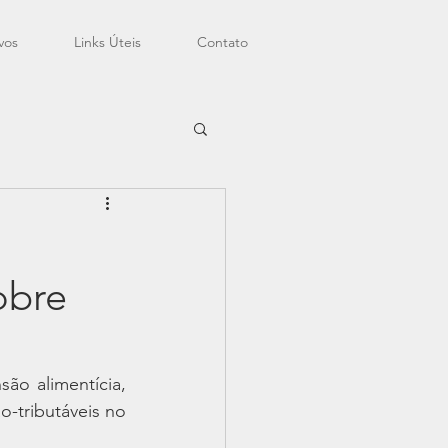
vos
Links Úteis
Contato
obre
ão alimentícia, 
-tributáveis no 