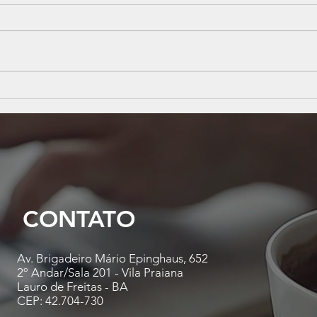
Instabilidade econômica?
Nova
Veja 5 dicas estratégicas para
esco
manter sua empresa saudável
na a
pape
cont
CONTATO
Av. Brigadeiro Mário Epinghaus, 652
2º Andar/Sala 201 - Vila Praiana
Lauro de Freitas - BA
CEP: 42.704-730