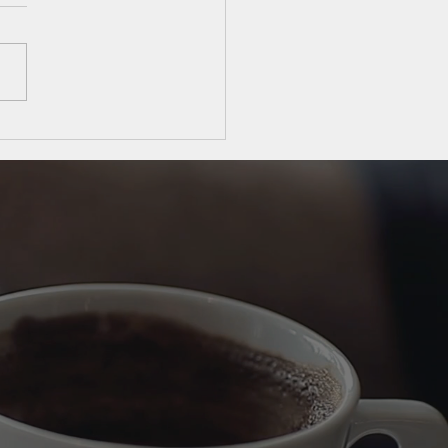
 obrigatoriedade da
lha do regime tributário
bertura do CNPJ reforça
l estratégico do
ador