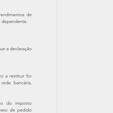
rendimentos de 
o dependente. 
ue a declaração 
a restituir for 
rede bancária, 
do do imposto 
meio de pedido 