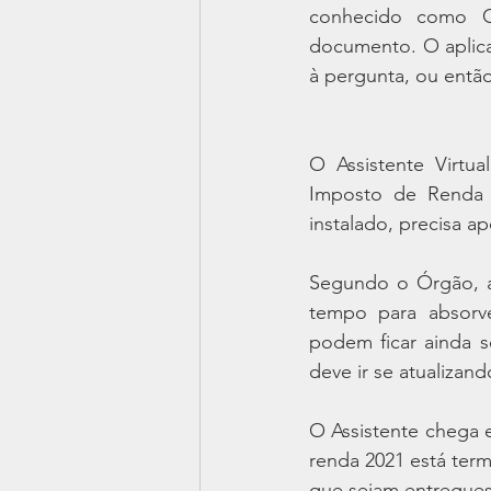
conhecido como Ch
documento. O aplicat
à pergunta, ou então
O Assistente Virtua
Imposto de Renda p
instalado, precisa ap
Segundo o Órgão, as
tempo para absorve
podem ficar ainda 
deve ir se atualizand
O Assistente chega 
renda 2021 está term
que sejam entregues