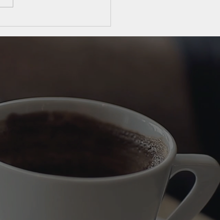
 obrigatoriedade da
lha do regime tributário
bertura do CNPJ reforça
l estratégico do
ador