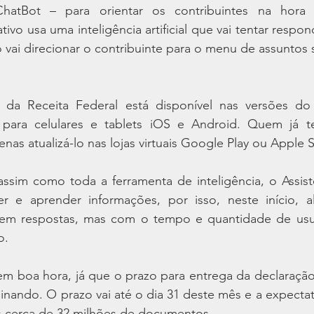
atBot – para orientar os contribuintes na hora 
ivo usa uma inteligência artificial que vai tentar respon
 vai direcionar o contribuinte para o menu de assuntos
l da Receita Federal está disponível nas versões do 
ara celulares e tablets iOS e Android. Quem já tem
enas atualizá-lo nas lojas virtuais Google Play ou Apple 
sim como toda a ferramenta de inteligência, o Assiste
r e aprender informações, por isso, neste início, a
sem respostas, mas com o tempo e quantidade de usuá
o.
em boa hora, já que o prazo para entrega da declaração
inando. O prazo vai até o dia 31 deste mês e a expectati
 cerca de 32 milhões de documentos.