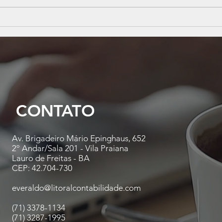
Instabilidade econômica?
Nova
Veja 5 dicas estratégicas para
esco
manter sua empresa saudável
na a
pape
cont
CONTATO
Av. Brigadeiro Mário Epinghaus, 652
2º Andar/Sala 201 - Vila Praiana
Lauro de Freitas - BA
CEP: 42.704-730
everaldo@litoralcontabilidade.com
(71) 3378-1134
(71) 3287-1995