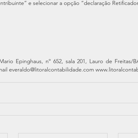
ntribuinte” e selecionar a opção “declaração Retificado
e
Mario Epinghaus, nº 652, sala 201, Lauro de Freitas/B
mail everaldo@litoralcontabilidade.com www.litoralconta