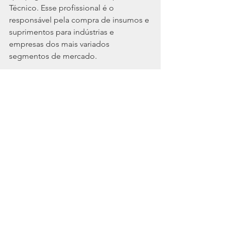
Técnico. Esse profissional é o 
responsável pela compra de insumos e 
suprimentos para indústrias e 
empresas dos mais variados 
segmentos de mercado.
Se você tem habilidades de 
negociação, comunicação assertiva e 
experiência na área de compras, é 
possível ter um salário atrativo. 
Dependendo da vivência desse 
profissional no ramo e do porte da 
empresa contratante, o valor do salário 
pode chegar a R$ 7,5 mil por mês.