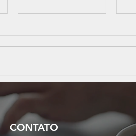
Instabilidade econômica?
Nova
Veja 5 dicas estratégicas para
esco
manter sua empresa saudável
na a
pape
cont
CONTATO