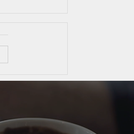
 obrigatoriedade da
lha do regime tributário
bertura do CNPJ reforça
l estratégico do
ador