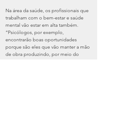
Na área da saúde, os profissionais que 
trabalham com o bem-estar e saúde 
mental vão estar em alta também. 
“Psicólogos, por exemplo, 
encontrarão boas oportunidades 
porque são eles que vão manter a mão 
de obra produzindo, por meio do 
suporte à saúde mental e ao lado 
emocional. Há vagas dentro de 
organizações,  como também fora, 
para psicólogos que atuam como 
autônomos”.
Cordialmente,
Litoral Contabilidade
Avenida Brigadeiro Mario Epinghaus, 