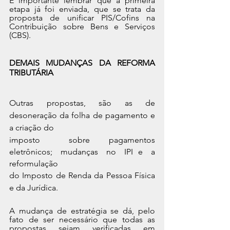
É importante lembrar que a primeira 
etapa já foi enviada, que se trata da 
proposta de unificar PIS/Cofins na 
Contribuição sobre Bens e Serviços 
(CBS).
DEMAIS MUDANÇAS DA REFORMA 
TRIBUTÁRIA
Outras propostas, são as de 
desoneração da folha de pagamento e 
a criação do
imposto   sobre  pagamentos   
eletrônicos;   mudanças   no   IPI  e   a 
reformulação
do Imposto de Renda da Pessoa Física 
e da Jurídica.
A mudança de estratégia se dá, pelo 
fato de ser necessário que todas as 
propostas sejam verificadas em 