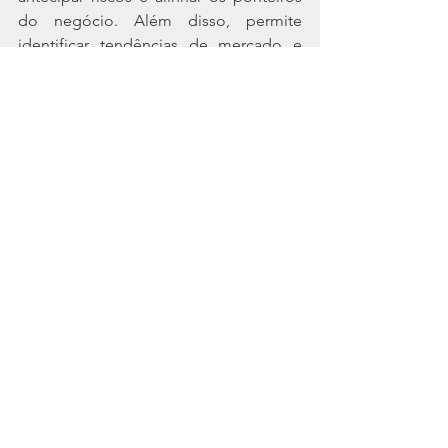
do negócio. Além disso, permite 
identificar tendências de mercado e 
estruturar processos de forma mais 
eficiente, fortalecendo a 
competitividade da empresa no longo 
prazo.   
Ver tudo
Posts recentes