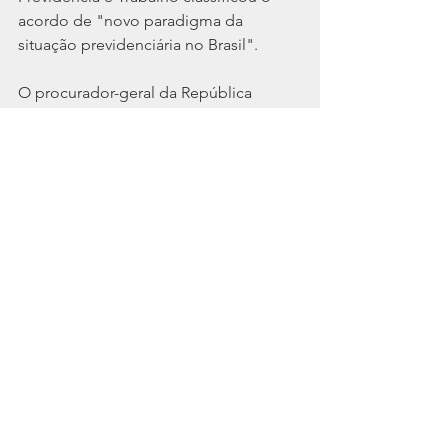
acordo de "novo paradigma da 
situação previdenciária no Brasil".
O procurador-geral da República 
comemorou o fato de que o acordo 
também abre caminho para atender 
melhor a população e reduzir o 
volume de ações judiciais por demora 
na resposta do INSS.
Cordialmente,
Litoral Contabilidade
Ver tudo
Posts recentes