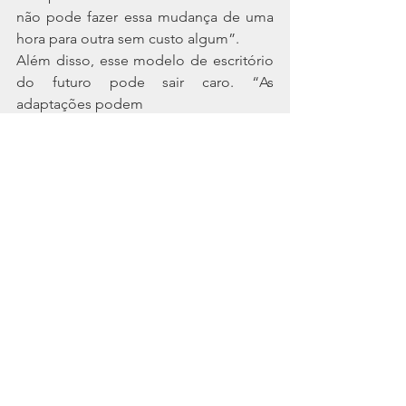
não pode fazer essa mudança de uma 
hora para outra sem custo algum”.
Além disso, esse modelo de escritório 
do futuro pode sair caro. “As 
adaptações podem
custar. Os prédios novos podem contar 
com tecnologia, mas muitos terão que
implementá-las. Principalmente, nesse 
começo de reabertura os custos serão 
altos: tem a
limpeza, talvez novos espaços… tudo 
vai investimento”.
Apesar das dificuldades, as mudanças 
que estão acontecendo são positivas. 
“Não temos
como frear e todo mundo vai ter que se 
adaptar. Com certeza será desafiador, 