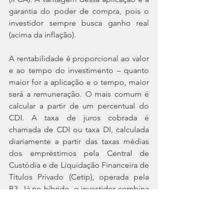
garantia do poder de compra, pois o 
investidor sempre busca ganho real 
(acima da inflação).
A rentabilidade é proporcional ao valor 
e ao tempo do investimento – quanto 
maior for a aplicação e o tempo, maior 
será a remuneração. O mais comum é 
calcular a partir de um percentual do 
CDI. A taxa de juros cobrada é 
chamada de CDI ou taxa DI, calculada 
diariamente a partir das taxas médias 
dos empréstimos pela Central de 
Custódia e de Liquidação Financeira de 
Títulos Privado (Cetip), operada pela 
B3. Já no híbrido, o investidor combina 
parte prefixada e outra pós-fixada –
normalmente atrelada ao IPCA ou ao 