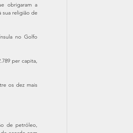
ue obrigaram a 
sua religião de 
nsula no Golfo 
789 per capita, 
re os dez mais 
 de petróleo, 
 de acordo com 