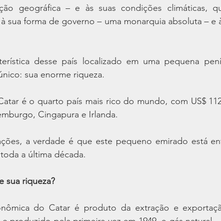
ação geográfica – e às suas condições climáticas, q
, à sua forma de governo – uma monarquia absoluta – e à 
terística desse país localizado em uma pequena pení
único: sua enorme riqueza.
Catar é o quarto país mais rico do mundo, com US$ 112.
emburgo, Cingapura e Irlanda.
ções, a verdade é que este pequeno emirado está ent
toda a última década.
e sua riqueza? 
nômica do Catar é produto da extração e exportação
e produzido pela primeira vez em 1949, e gás natural –