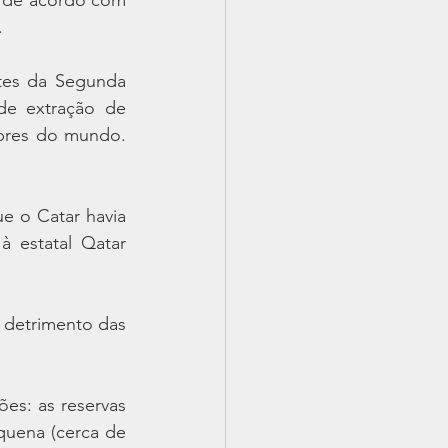
.
tes da Segunda 
de extração de 
bres do mundo. 
 o Catar havia 
 estatal Qatar 
 detrimento das 
es: as reservas 
uena (cerca de 