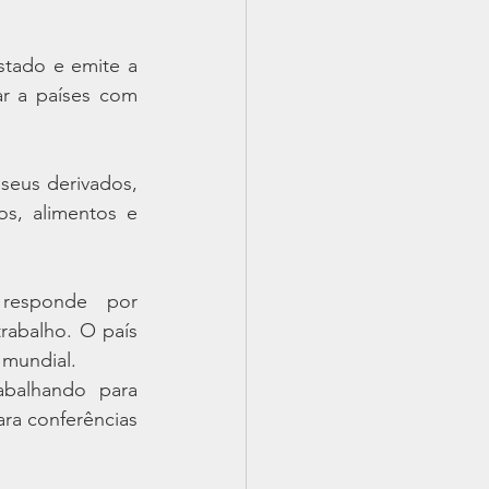
stado e emite a 
r a países com 
eus derivados, 
s, alimentos e 
responde por 
abalho. O país 
 mundial.
balhando para 
a conferências 