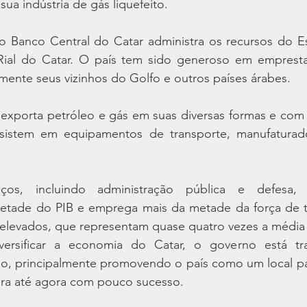
ua indústria de gás liquefeito.
, o Banco Central do Catar administra os recursos do E
Rial do Catar. O país tem sido generoso em empresta
mente seus vizinhos do Golfo e outros países árabes.
exporta petróleo e gás em suas diversas formas e com s
sistem em equipamentos de transporte, manufaturado
os, incluindo administração pública e defesa, 
tade do PIB e emprega mais da metade da força de tr
s elevados, que representam quase quatro vezes a média
versificar a economia do Catar, o governo está tra
mo, principalmente promovendo o país como um local par
ora até agora com pouco sucesso.