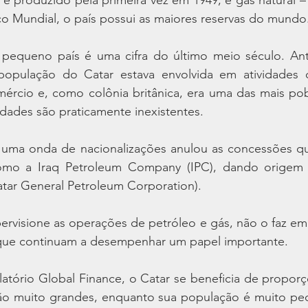
co Mundial, o país possui as maiores reservas do mundo
 pequeno país é uma cifra do último meio século. An
população do Catar estava envolvida em atividades 
mércio e, como colônia britânica, era uma das mais po
vidades são praticamente inexistentes.
uma onda de nacionalizações anulou as concessões que
omo a Iraq Petroleum Company (IPC), dando origem à
atar General Petroleum Corporation).
ervisione as operações de petróleo e gás, não o faz em
que continuam a desempenhar um papel importante.
tório Global Finance, o Catar se beneficia de proporçõ
ão muito grandes, enquanto sua população é muito peq