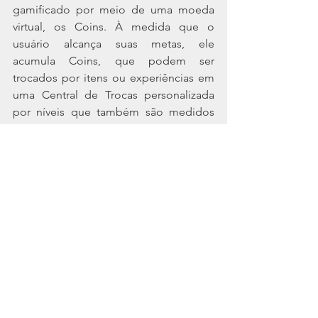
gamificado por meio de uma moeda 
virtual, os Coins. À medida que o 
usuário alcança suas metas, ele 
acumula Coins, que podem ser 
trocados por itens ou experiências em 
uma Central de Trocas personalizada 
por níveis que também são medidos 
com base na conquista da moeda.
Esta é uma forma de trazer 
reconhecimento de forma mais ágil e 
justa aos colaboradores que veem seus 
esforços sendo recompensados em um 
curto prazo.
A médio e longo prazo, o gestor 
consegue avaliar por meios dos 
indicadores, a performance de um 
colaborador e indica-lo a uma 