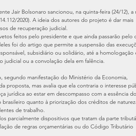
nte Jair Bolsonaro sancionou, na quinta-feira (24/12), a
 14.112/2020). A ideia dos autores do projeto é dar mais
sos de recuperação judicial.
vetos feitos pelo presidente e que ainda passarão pelo c
les foi do artigo que permite a suspensão das execuç
responsável, subsidiário ou solidário, até a homologação
 judicial ou a convolação dela em falência.
eto, segundo manifestação do Ministério da Economia,
a proposta, mas avalia que ela contraria o interesse pú
nça jurídica ao estar em descompasso com a essência d
brasileiro quanto à priorização dos créditos de naturez
dentes de trabalho.
 parcialmente dispositivos que tratam da parte tributá
lação de regras orçamentárias ou do Código Tributário