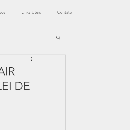
vos
Links Úteis
Contato
AIR
EI DE