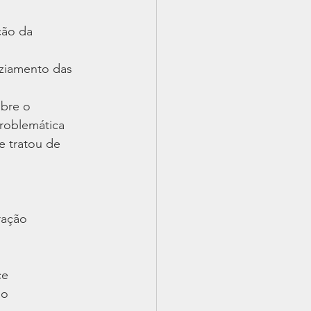
ção da
aziamento das
obre o
roblemática 
 e tratou de
ração
ce
ão