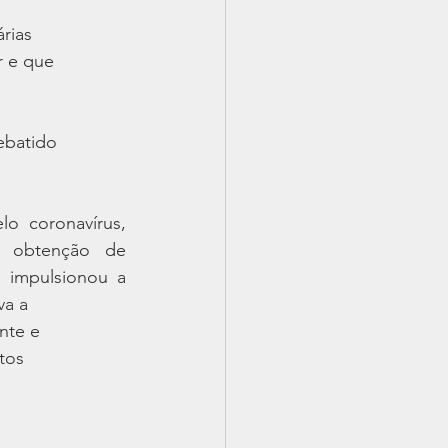
rias
r e que
ebatido
o coronavírus, 
 obtenção de 
 impulsionou a 
va a
nte e
tos