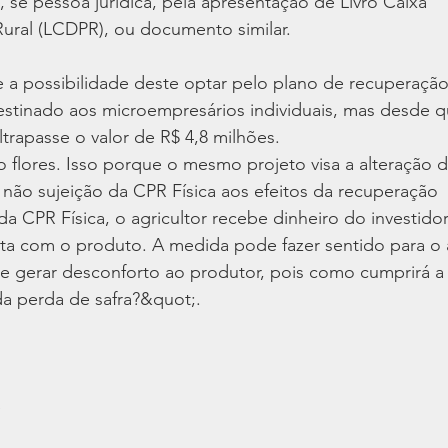
), se pessoa jurídica, pela apresentação de Livro Caixa
Rural (LCDPR), ou documento similar.
e a possibilidade deste optar pelo plano de recuperaçã
destinado aos microempresários individuais, mas desde 
trapasse o valor de R$ 4,8 milhões.
flores. Isso porque o mesmo projeto visa a alteração d
 não sujeição da CPR Física aos efeitos da recuperação
da CPR Física, o agricultor recebe dinheiro do investido
lta com o produto. A medida pode fazer sentido para o
de gerar desconforto ao produtor, pois como cumprirá a
a perda de safra?&quot;.
e