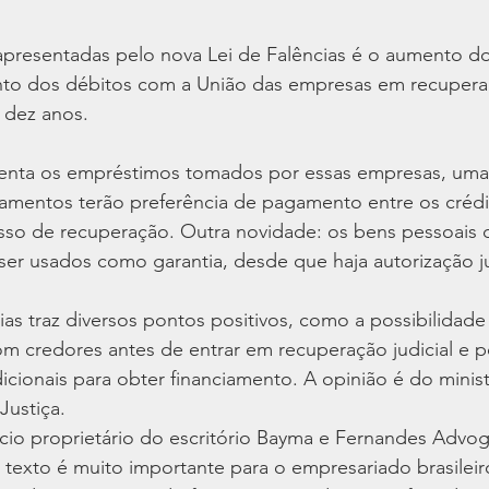
resentadas pelo nova Lei de Falências é o aumento d
nto dos débitos com a União das empresas em recuper
a dez anos.
enta os empréstimos tomados por essas empresas, uma
iamentos terão preferência de pagamento entre os crédi
sso de recuperação. Outra novidade: os bens pessoais 
er usados como garantia, desde que haja autorização ju
ias traz diversos pontos positivos, como a possibilidade
m credores antes de entrar em recuperação judicial e 
dicionais para obter financiamento. A opinião é do minis
Justiça.
cio proprietário do escritório Bayma e Fernandes Advo
 texto é muito importante para o empresariado brasilei