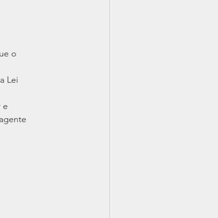
o
que o
a Lei
r e
 agente