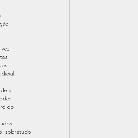
o
ação
 vez
tos
dos
dicial.
 de a
poder
tro do
gados
ro, sobretudo