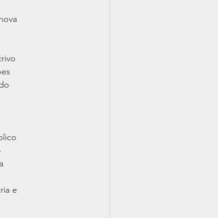
 nova
rivo
ões
 do
blico
o
a
ria e