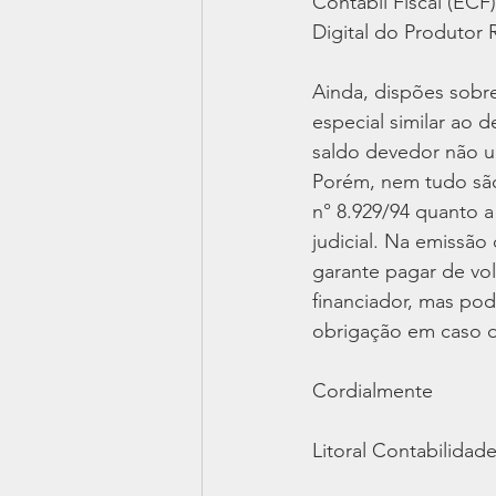
Contábil Fiscal (ECF
Digital do Produtor 
Ainda, dispões sobr
especial similar ao 
saldo devedor não ul
Porém, nem tudo são 
n° 8.929/94 quanto a
judicial. Na emissão 
garante pagar de vo
financiador, mas po
obrigação em caso d
Cordialmente
Litoral Contabilidad