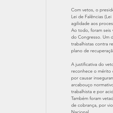
Com vetos, o preside
Lei de Falências (Lei
agilidade aos proces
Ao todo, foram seis 
do Congresso. Um de
trabalhistas contra 
plano de recuperação
A justificativa do v
reconhece o mérito d
por causar insegura
arcabouço normativo 
trabalhista e por aci
Também foram vetados
de cobrança, por vio
Nacional.