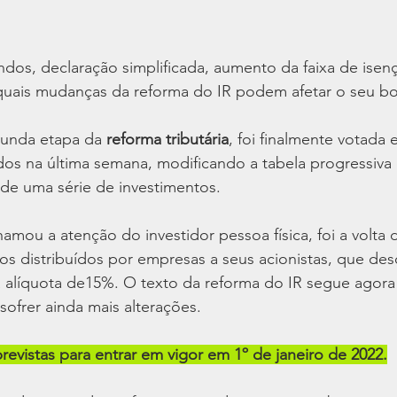
ndos, declaração simplificada, aumento da faixa de ise
 quais mudanças da reforma do IR podem afetar o seu bo
gunda etapa da 
reforma tributária
, foi finalmente votada 
s na última semana, modificando a tabela progressiva
 de uma série de investimentos.
mou a atenção do investidor pessoa física, foi a volta 
os distribuídos por empresas a seus acionistas, que de
a alíquota de15%. O texto da reforma do IR segue agora
ofrer ainda mais alterações.
evistas para entrar em vigor em 1º de janeiro de 2022.