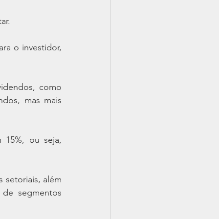
ar.
a o investidor, 
videndos, como 
ndos, mas mais 
15%, ou seja, 
setoriais, além 
 de segmentos 