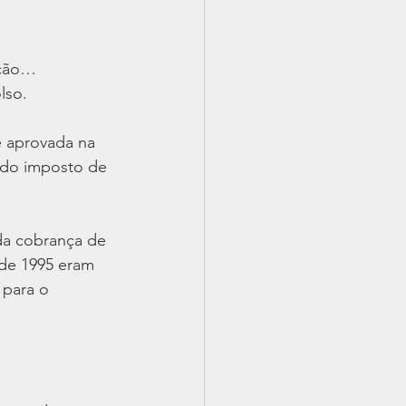
nção…
lso.
e aprovada na 
 do imposto de 
da cobrança de 
sde 1995 eram 
 para o 