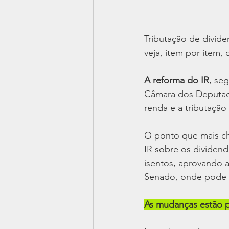
Tributação de divide
veja, item por item,
A reforma do IR
, se
Câmara dos Deputado
renda e a tributação
O ponto que mais cha
IR sobre os dividend
isentos, aprovando 
Senado, onde pode s
As mudanças estão pr