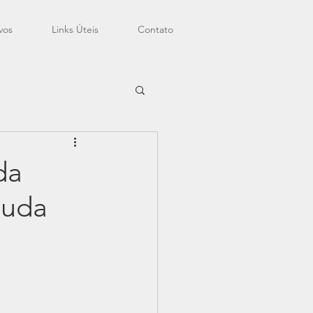
vos
Links Úteis
Contato
da
muda