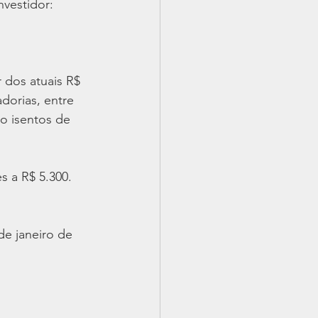
nvestidor:
 dos atuais R$ 
adorias, entre 
ão isentos de 
s a R$ 5.300. 
de janeiro de 