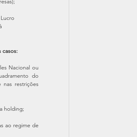
esas);
 Lucro
à
 casos:
es Nacional ou 
uadramento do 
nas restrições 
a holding;
s ao regime de 