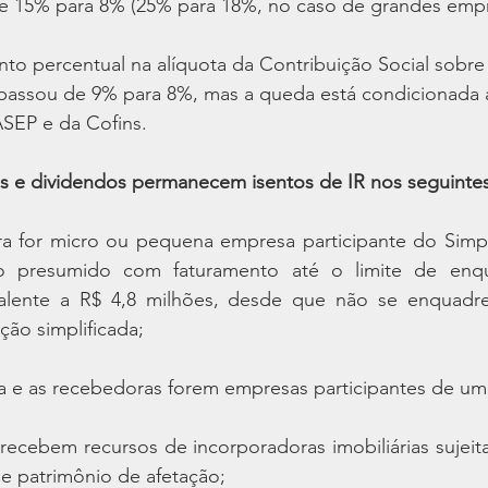
de 15% para 8% (25% para 18%, no caso de grandes empr
to percentual na alíquota da Contribuição Social sobre
 passou de 9% para 8%, mas a queda está condicionada 
SEP e da Cofins.
os e dividendos permanecem isentos de IR nos seguintes
 for micro ou pequena empresa participante do Simpl
cro presumido com faturamento até o limite de enq
alente a R$ 4,8 milhões, desde que não se enquadre 
ação simplificada;
 e as recebedoras forem empresas participantes de um
ecebem recursos de incorporadoras imobiliárias sujeita
de patrimônio de afetação;