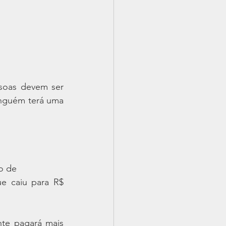
soas devem ser 
nguém terá uma 
ão de
 caiu para R$ 
te pagará mais 