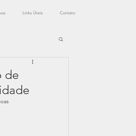
vos
Links Úteis
Contato
o de
nidade
soas