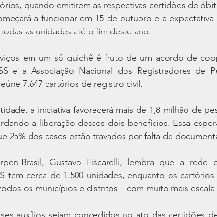
órios, quando emitirem as respectivas certidões de óbit
omeçará a funcionar em 15 de outubro e a expectativa é
 todas as unidades até o fim deste ano.
rviços em um só guichê é fruto de um acordo de coop
SS e a Associação Nacional dos Registradores de Pe
reúne 7.647 cartórios de registro civil.
dade, a iniciativa favorecerá mais de 1,8 milhão de pe
ardando a liberação desses dois benefícios. Essa esper
que 25% dos casos estão travados por falta de documen
pen-Brasil, Gustavo Fiscarelli, lembra que a rede 
 tem cerca de 1.500 unidades, enquanto os cartórios de
odos os municípios e distritos – com muito mais escala 
ses auxílios sejam concedidos no ato das certidões de