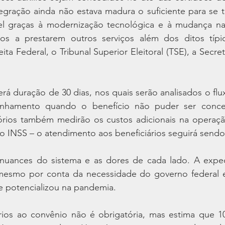
egração ainda não estava madura o suficiente para se to
el graças à modernização tecnológica e à mudança na 
ios a prestarem outros serviços além dos ditos típi
ta Federal, o Tribunal Superior Eleitoral (TSE), a Secret
rá duração de 30 dias, nos quais serão analisados o flux
nhamento quando o benefício não puder ser conce
órios também medirão os custos adicionais na operaçã
 INSS – o atendimento aos beneficiários seguirá sendo 
nuances do sistema e as dores de cada lado. A expec
mesmo por conta da necessidade do governo federal em 
e potencializou na pandemia.
ios ao convênio não é obrigatória, mas estima que 10