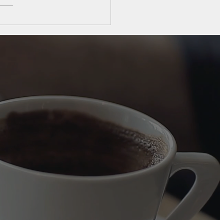
 obrigatoriedade da
lha do regime tributário
bertura do CNPJ reforça
l estratégico do
ador