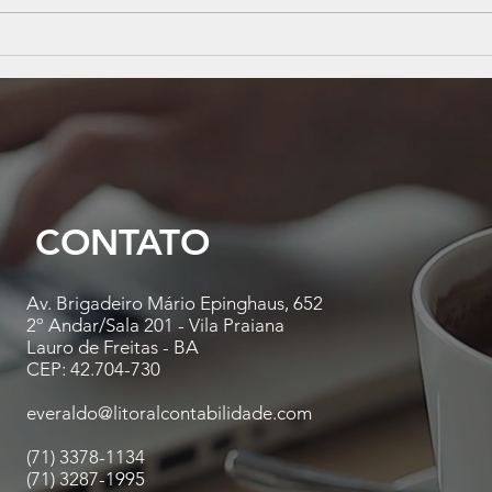
Instabilidade econômica?
Nova
Veja 5 dicas estratégicas para
esco
manter sua empresa saudável
na a
pape
cont
CONTATO
Av. Brigadeiro Mário Epinghaus, 652
2º Andar/Sala 201 - Vila Praiana
Lauro de Freitas - BA
CEP: 42.704-730
everaldo@litoralcontabilidade.com
(71) 3378-1134
(71) 3287-1995