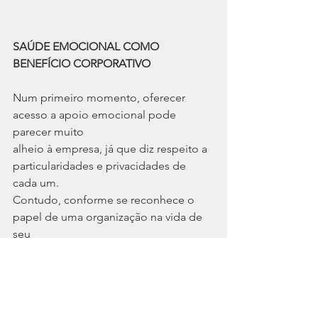
SAÚDE EMOCIONAL COMO 
BENEFÍCIO CORPORATIVO
Num primeiro momento, oferecer 
acesso a apoio emocional pode 
parecer muito
alheio à empresa, já que diz respeito a 
particularidades e privacidades de 
cada um.
Contudo, conforme se reconhece o 
papel de uma organização na vida de 
seu
funcionário, mais se vê a necessidade 
de encarar esse papel; já que são 
muitos os
impactos positivos que uma ação 