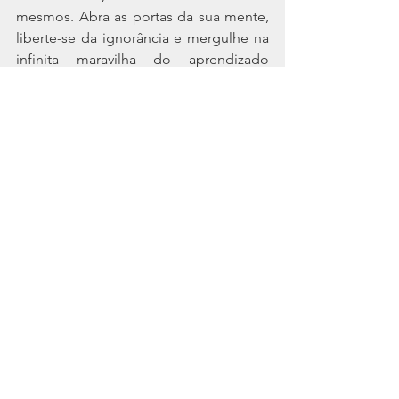
mesmos. Abra as portas da sua mente, 
liberte-se da ignorância e mergulhe na 
infinita maravilha do aprendizado 
constante.
Bônus:
O Nascimento da Netflix e a Incrível 
Vida de uma Ideia Contada pelo seu 
Cofundador e Primeiro CEO, de Marc 
Randolph