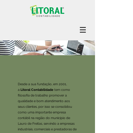
Sobre nós
Desde a sua fundação, em 2001,
a
Litoral Contabilidade
tem como
filosofia de trabalho promover a
qualidade e bom atendimento aos
seus clientes, por isso se consolidou
como uma importante empresa
contábil na região do município de
Lauro de Freitas, servindo a empresas
industriais, comerciais e prestadoras de